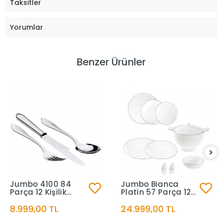
Taksitler
Yorumlar
Benzer Ürünler
Jumbo 4100 84
Jumbo Bianca
Parça 12 Kişilik
Platin 57 Parça 12
Çatal Kaşık Bıçak
Kişilik Yemek Takımı
8.999,00 TL
24.999,00 TL
Takımı