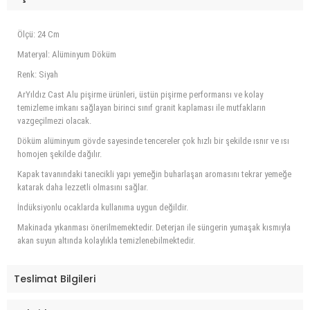
Ölçü: 24 Cm
Materyal: Alüminyum Döküm
Renk: Siyah
ArYıldız Cast Alu pişirme ürünleri, üstün pişirme performansı ve kolay
temizleme imkanı sağlayan birinci sınıf granit kaplaması ile mutfakların
vazgeçilmezi olacak.
Döküm alüminyum gövde sayesinde tencereler çok hızlı bir şekilde ısnır ve ısı
homojen şekilde dağılır.
Kapak tavanındaki tanecikli yapı yemeğin buharlaşan aromasını tekrar yemeğe
katarak daha lezzetli olmasını sağlar.
İndüksiyonlu ocaklarda kullanıma uygun değildir.
Makinada yıkanması önerilmemektedir. Deterjan ile süngerin yumaşak kısmıyla
akan suyun altında kolaylıkla temizlenebilmektedir.
Teslimat Bilgileri