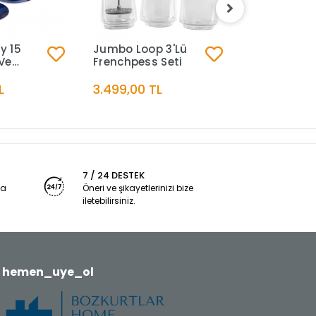
y 15
Jumbo Loop 3'Lü
Jumbo Tim
Ve
Frenchpess Seti
6700 Kül Ta
L
3.499,00 TL
2.499,00 T
7 / 24 DESTEK
ya
Öneri ve şikayetlerinizi bize
iletebilirsiniz.
hemen_uye_ol