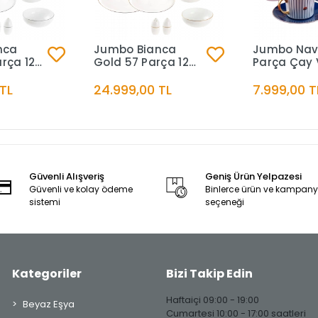
nca
Jumbo Bianca
Jumbo Nav
arça 12
Gold 57 Parça 12
Parça Çay 
ek Takımı
Kişilik Yemek Takımı
Kahve Seti
TL
24.999,00 TL
7.999,00 T
Güvenli Alışveriş
Geniş Ürün Yelpazesi
Güvenli ve kolay ödeme
Binlerce ürün ve kampan
sistemi
seçeneği
Kategoriler
Bizi Takip Edin
Haftaiçi 09:00 - 19:00
Beyaz Eşya
Cumartesi 10:00 - 17:00 saatleri