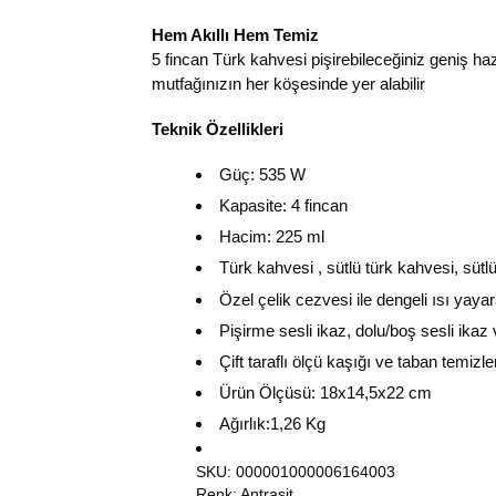
Hem Akıllı Hem Temiz
5 fincan Türk kahvesi pişirebileceğiniz geniş haz
mutfağınızın her köşesinde yer alabilir
Teknik Özellikleri
Güç: 535 W
Kapasite: 4 fincan
Hacim: 225 ml
Türk kahvesi , sütlü türk kahvesi, sütl
Özel çelik cezvesi ile dengeli ısı yay
Pişirme sesli ikaz, dolu/boş sesli ikaz v
Çift taraflı ölçü kaşığı ve taban temizl
Ürün Ölçüsü: 18x14,5x22 cm
Ağırlık:1,26 Kg
SKU: 000001000006164003
Renk: Antrasit