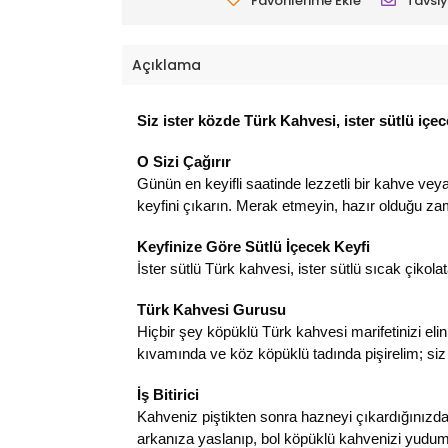
Favorilerime Ekle
Tavsiy
Açıklama
Siz ister közde Türk Kahvesi, ister sütlü içe
O Sizi Çağırır
Günün en keyifli saatinde lezzetli bir kahve ve
keyfini çıkarın. Merak etmeyin, hazır olduğu 
Keyfinize Göre Sütlü İçecek Keyfi
İster sütlü Türk kahvesi, ister sütlü sıcak çiko
Türk Kahvesi Gurusu
Hiçbir şey köpüklü Türk kahvesi marifetinizi eli
kıvamında ve köz köpüklü tadında pişirelim; siz
İş Bitirici
Kahveniz piştikten sonra hazneyi çıkardığınızd
arkanıza yaslanıp, bol köpüklü kahvenizi yudu