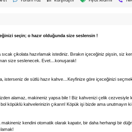
e Et
Yorum Yaz
Karşılaştır
Fiyat Alarmı
Tel
ceğinizi seçin; o hazır olduğunda size seslensin !
ya sıcak çikolata hazırlamak istediniz. Bırakın içeceğiniz pişsin, si
zaman size seslenecek. Evet…konuşarak!
lata, isterseniz de sütlü hazır kahve…Keyfinize göre içeceğinizi seçme
nizden alamaz, makineniz yapsa bile ! Biz kahvenizi çelik cezvesiyle 
 bol köpüklü kahvelerinizin çıkarın! Köpük işi bizde ama unutmayın ki
a makineniz kendini otomatik olarak kapatır, bir daha herhangi bir 
mlamak!