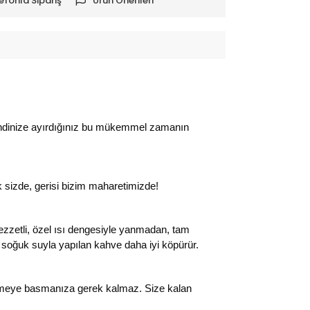
efonla Sipariş
Ürün Önerileri
z kendinize ayırdığınız bu mükemmel zamanın
k sizde, gerisi bizim maharetimizde!
lezzetli, özel ısı dengesiyle yanmadan, tam
 soğuk suyla yapılan kahve daha iyi köpürür.
düğmeye basmanıza gerek kalmaz. Size kalan