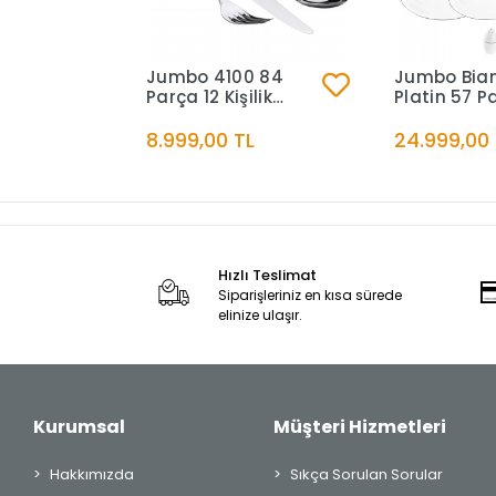
Jumbo 4100 84
Jumbo Bia
Parça 12 Kişilik
Platin 57 P
Çatal Kaşık Bıçak
Kişilik Yem
Takımı
8.999,00 TL
24.999,00 
Hızlı Teslimat
Siparişleriniz en kısa sürede
elinize ulaşır.
Kurumsal
Müşteri Hizmetleri
Hakkımızda
Sıkça Sorulan Sorular