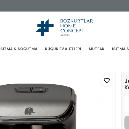
ISITMA & SOĞUTMA
KÜÇÜK EV ALETLERİ
MUTFAK
ISITMA 
J
K