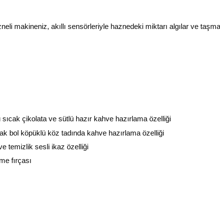
neli makineniz, akıllı sensörleriyle haznedeki miktarı algılar ve taşmay
ü sıcak çikolata ve sütlü hazır kahve hazırlama özelliği
arak bol köpüklü köz tadında kahve hazırlama özelliği
e temizlik sesli ikaz özelliği
eme fırçası