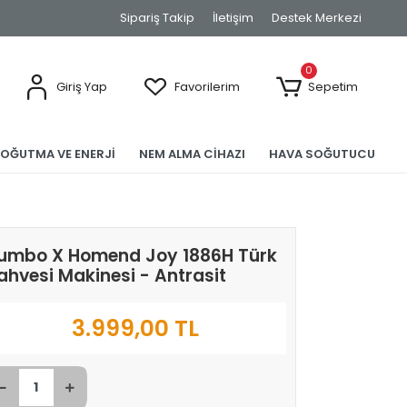
Sipariş Takip
İletişim
Destek Merkezi
0
Giriş Yap
Favorilerim
Sepetim
SOĞUTMA VE ENERJİ
NEM ALMA CİHAZI
HAVA SOĞUTUCU
umbo X Homend Joy 1886H Türk
ahvesi Makinesi - Antrasit
3.999,00 TL