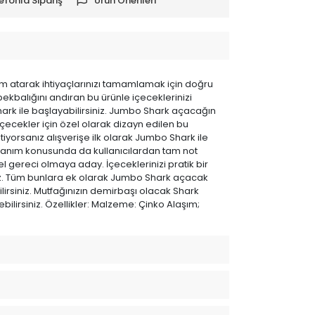
efonla Sipariş
Ürün Önerileri
dım atarak ihtiyaçlarınızı tamamlamak için doğru
kbalığını andıran bu ürünle içeceklerinizi
hark ile başlayabilirsiniz. Jumbo Shark açacağın
içecekler için özel olarak dizayn edilen bu
tiyorsanız alışverişe ilk olarak Jumbo Shark ile
llanım konusunda da kullanıcılardan tam not
l gereci olmaya aday. İçeceklerinizi pratik bir
iniz. Tüm bunlara ek olarak Jumbo Shark açacak
ilirsiniz. Mutfağınızın demirbaşı olacak Shark
ebilirsiniz. Özellikler: Malzeme: Çinko Alaşım;