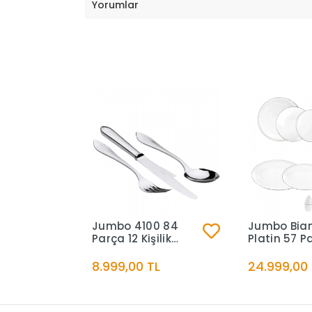
Yorumlar
Jumbo 4100 84
Jumbo Bia
Parça 12 Kişilik
Platin 57 P
Çatal Kaşık Bıçak
Kişilik Yem
Takımı
8.999,00 TL
24.999,00 