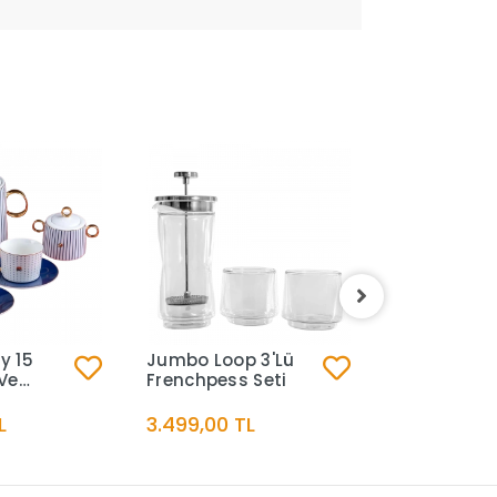
y 15
Jumbo Loop 3'Lü
Jumbo Tim
Ve
Frenchpess Seti
6700 Kül Ta
L
3.499,00 TL
2.499,00 T