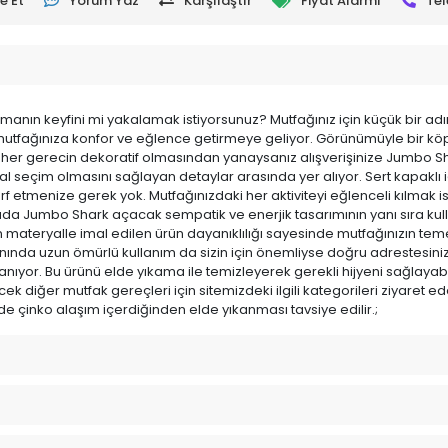
e Et
Yorum Yaz
Karşılaştır
Fiyat Alarmı
Tel
lamanın keyfini mi yakalamak istiyorsunuz? Mutfağınız için küçük bir a
tfağınıza konfor ve eğlence getirmeye geliyor. Görünümüyle bir köpe
de her gerecin dekoratif olmasından yanaysanız alışverişinize Jumbo S
deal seçim olmasını sağlayan detaylar arasında yer alıyor. Sert kapaklı 
arf etmenize gerek yok. Mutfağınızdaki her aktiviteyi eğlenceli kılmak is
Arada Jumbo Shark açacak sempatik ve enerjik tasarımının yanı sıra ku
materyalle imal edilen ürün dayanıklılığı sayesinde mutfağınızın teme
 yanında uzun ömürlü kullanım da sizin için önemliyse doğru adrestes
zanıyor. Bu ürünü elde yıkama ile temizleyerek gerekli hijyeni sağlayab
cek diğer mutfak gereçleri için sitemizdeki ilgili kategorileri ziyaret ed
de çinko alaşım içerdiğinden elde yıkanması tavsiye edilir.;