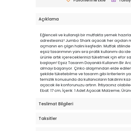
Favorilerime Ekle
Tavsiy
Açıklama
Eğlenceli ve kullanışlı bir mutfakta yemek hazır
adrestesiniz! Jumbo Shark açacak her açıdan mu
açmanın en çılgın halini keşfedin. Mutfak stilin
eşsiz tasarımının yanı sıra pratik kullanımı da i
ürünle artık içereceklerinizi tüketmek için efor s
başlayın! Eşsiz Tasarım Dayanıklı Kullanım Bir 
almayı başarıyor. Çinko alaşımından elde edilen 
şekilde tüketebilme ve tasarım gibi kriterlerin
temizlik konusunda da kullanıcıların takdirini ka
açacak ile konforunuzu artırın. İhtiyacınız olabile
Ebat: 17 cm; İçerik: 1 Adet Açacak Malzeme; Ürün
Teslimat Bilgileri
Taksitler