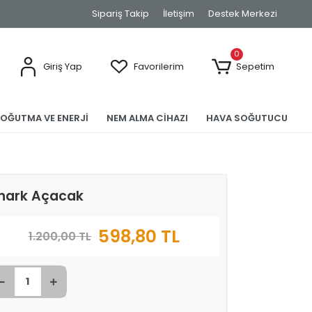
Sipariş Takip
İletişim
Destek Merkezi
0
Giriş Yap
Favorilerim
Sepetim
SOĞUTMA VE ENERJİ
NEM ALMA CİHAZI
HAVA SOĞUTUCU
hark Açacak
598,80 TL
1.200,00 TL