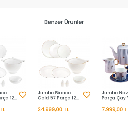
Benzer Ürünler
nca
Jumbo Bianca
Jumbo Nav
arça 12
Gold 57 Parça 12
Parça Çay 
ek Takımı
Kişilik Yemek Takımı
Kahve Seti
TL
24.999,00 TL
7.999,00 T