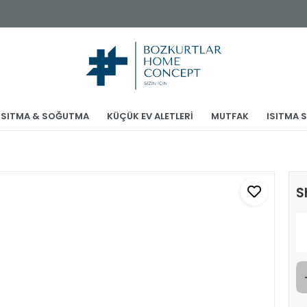
ISITMA & SOĞUTMA
KÜÇÜK EV ALETLERİ
MUTFAK
ISITMA 
S