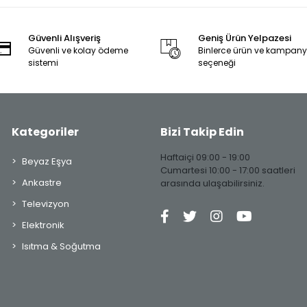
Güvenli Alışveriş
Geniş Ürün Yelpazesi
Güvenli ve kolay ödeme
Binlerce ürün ve kampan
sistemi
seçeneği
Kategoriler
Bizi Takip Edin
Haftaiçi 09:00 - 19:00
Beyaz Eşya
Cumartesi 10:00 - 17:00 saatleri
Ankastre
arasında ulaşabilirsiniz.
Televizyon
Elektronik
Isıtma & Soğutma